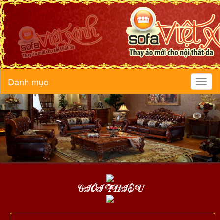
Danh mục
Toggl
naviga
GIỚI THIỆU