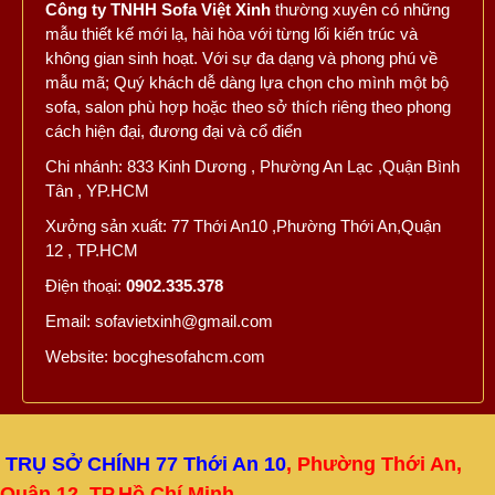
Công ty TNHH Sofa Việt Xinh
thường xuyên có những
mẫu thiết kế mới lạ, hài hòa với từng lối kiến trúc và
không gian sinh hoạt. Với sự đa dạng và phong phú về
mẫu mã; Quý khách dễ dàng lựa chọn cho mình một bộ
sofa, salon phù hợp hoặc theo sở thích riêng theo phong
cách hiện đại, đương đại và cổ điển
Chi nhánh: 833 Kinh Dương , Phường An Lạc ,Quận Bình
Tân , YP.HCM
Xưởng sản xuất: 77 Thới An10 ,Phường Thới An,Quận
12 , TP.HCM
Điện thoại:
0902.335.378
Email: sofavietxinh@gmail.com
Website: bocghesofahcm.com
TRỤ SỞ CHÍNH 77 Thới An 10
, Phường Thới An,
Quận 12, TP.Hồ Chí Minh