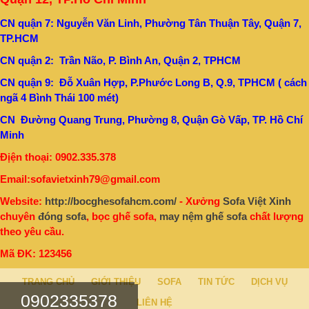
CN quận 7: Nguyễn Văn Linh, Phường Tân Thuận Tây, Quận 7,
TP.HCM
CN quận 2: Trần Não, P. Bình An, Quận 2, TPHCM
CN quận 9: Đỗ Xuân Hợp, P.Phước Long B, Q.9, TPHCM ( cách
ngã 4 Bình Thái 100 mét)
CN Đường Quang Trung, Phường 8, Quận Gò Vấp, TP. Hồ Chí
Minh
Địện thoại: 0902.335.378
Email:sofavietxinh79@gmail.com
Website:
http://bocghesofahcm.com/
- Xưởng
Sofa Việt Xinh
chuyên
đóng sofa
, bọc ghế sofa,
may nệm ghế sofa
chất lượng
theo yêu cầu.
Mã ĐK: 123456
TRANG CHỦ
GIỚI THIỆU
SOFA
TIN TỨC
DỊCH VỤ
0902335378
LIÊN HỆ