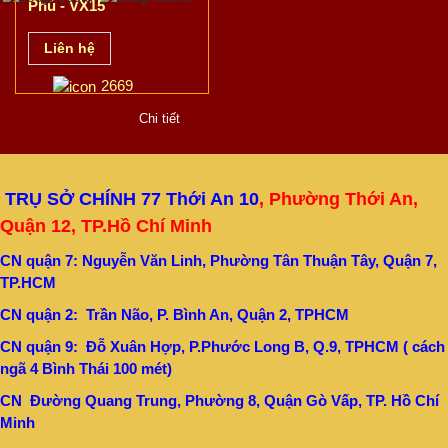
Phú - VX15
Liên hệ
2669
Chi tiết
TRỤ SỞ CHÍNH 77 Thới An 10
, Phường Thới An,
Quận 12, TP.Hồ Chí Minh
CN quận 7: Nguyễn Văn Linh, Phường Tân Thuận Tây, Quận 7,
TP.HCM
CN quận 2: Trần Não, P. Bình An, Quận 2, TPHCM
CN quận 9: Đỗ Xuân Hợp, P.Phước Long B, Q.9, TPHCM ( cách
ngã 4 Bình Thái 100 mét)
CN Đường Quang Trung, Phường 8, Quận Gò Vấp, TP. Hồ Chí
Minh