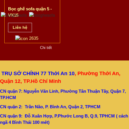
Bọc ghế sofa quận 5 -
VX15
Liên hệ
2635
Chi tiết
TRỤ SỞ CHÍNH 77 Thới An 10
, Phường Thới An,
Quận 12, TP.Hồ Chí Minh
CN quận 7: Nguyễn Văn Linh, Phường Tân Thuận Tây, Quận 7,
TP.HCM
CN quận 2: Trần Não, P. Bình An, Quận 2, TPHCM
CN quận 9: Đỗ Xuân Hợp, P.Phước Long B, Q.9, TPHCM ( cách
ngã 4 Bình Thái 100 mét)