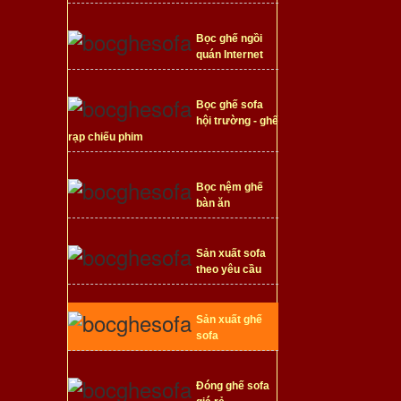
Bọc ghế ngồi
quán Internet
Bọc ghế sofa
hội trường - ghế
rạp chiếu phim
Bọc nệm ghế
bàn ăn
Sản xuất sofa
theo yêu cầu
Sản xuất ghế
sofa
Đóng ghế sofa