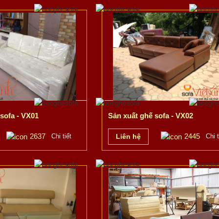
sofa - VX01
Sản xuất ghế sofa - VX02
2637
2445
Chi tiết
Liên hệ
Chi t