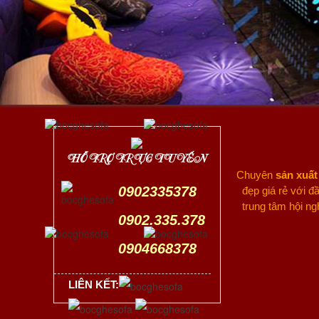
HỖ TRỢ TRỰC TUYẾN
Chuyên
sản xuất
0902335378
đẹp giá rẻ với 
trung tâm hội ng
0902.335.378
0904668378
LIÊN KẾT: