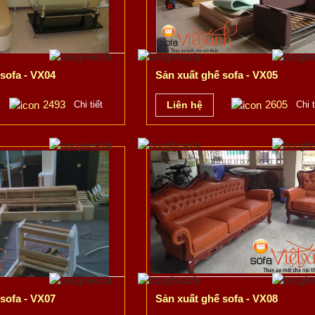
sofa - VX04
Sản xuất ghế sofa - VX05
2493
2605
Chi tiết
Liên hệ
Chi t
sofa - VX07
Sản xuất ghế sofa - VX08