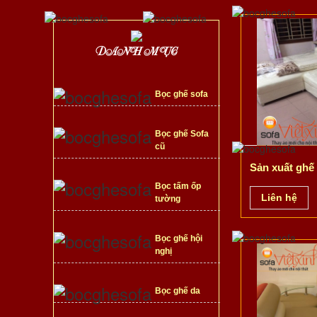
DANH MỤC
Bọc ghế sofa
Bọc ghế Sofa
cũ
Sản xuất ghế 
Bọc tấm ốp
Liên hệ
tường
Bọc ghế hội
nghị
Bọc ghế da