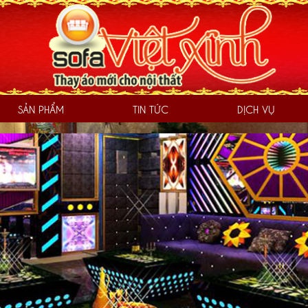
SẢN PHẨM
TIN TỨC
DỊCH VỤ