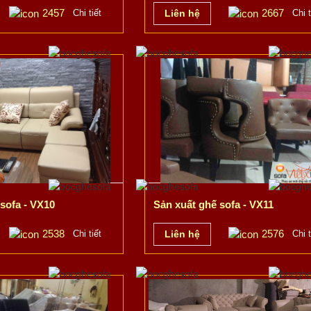
2457
2667
Chi tiết
Liên hệ
Chi t
sofa - VX10
Sản xuất ghế sofa - VX11
2538
2576
Chi tiết
Liên hệ
Chi t