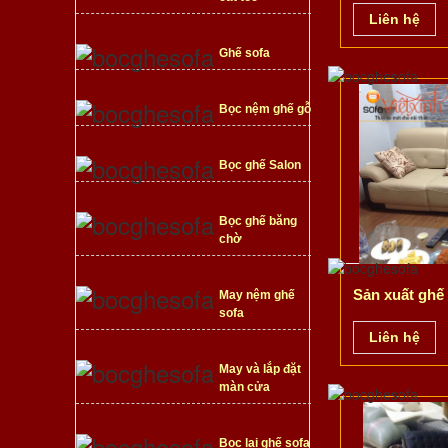
Liên hệ
Ghế sofa
Bọc nệm ghế gỗ
Bọc ghế Salon
Bọc ghế băng
chờ
Sản xuất ghế 
May nệm ghế
sofa
Liên hệ
May và lắp đặt
màn cửa
Bọc lại ghế sofa