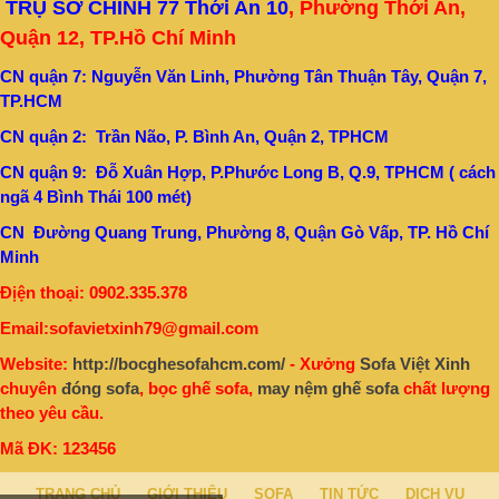
TRỤ SỞ CHÍNH 77 Thới An 10
, Phường Thới An,
Quận 12, TP.Hồ Chí Minh
CN quận 7: Nguyễn Văn Linh, Phường Tân Thuận Tây, Quận 7,
TP.HCM
CN quận 2: Trần Não, P. Bình An, Quận 2, TPHCM
CN quận 9: Đỗ Xuân Hợp, P.Phước Long B, Q.9, TPHCM ( cách
ngã 4 Bình Thái 100 mét)
CN Đường Quang Trung, Phường 8, Quận Gò Vấp, TP. Hồ Chí
Minh
Địện thoại: 0902.335.378
Email:sofavietxinh79@gmail.com
Website:
http://bocghesofahcm.com/
- Xưởng
Sofa Việt Xinh
chuyên
đóng sofa
, bọc ghế sofa,
may nệm ghế sofa
chất lượng
theo yêu cầu.
Mã ĐK: 123456
TRANG CHỦ
GIỚI THIỆU
SOFA
TIN TỨC
DỊCH VỤ