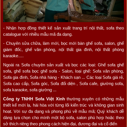
- Nhận hợp đồng thiết kế sản xuất trang trí nội thất, sofa theo
catalogue với nhiều mẫu mã đa dạng.
- Chuyên sửa chữa, làm mới, bọc mới bàn ghế sofa, salon, ghế
giám đốc, ghế văn phòng, nội thất gia đình, nội thất phòng
karaoke….
Ngoài ra Sofa chuyên sản xuất và bọc các loại: Ghế sofa ghế
sofa, ghế sofa bọc ghế sofa - Salon, loại ghế: Sofa văn phòng,
Sofa gia đình, Sofa nhà hàng - Khách sạn ... Các loại Sofa giá rẻ,
Sofa cao cấp, Sofa góc, Sofa đối diện , Sofa cafe, giường sofa,
sofa karaoke, sofa giường ...
Công ty TNHH Sofa Việt Xinh
thường xuyên có những mẫu
thiết kế mới lạ, hài hòa với từng lối kiến trúc và không gian sinh
hoạt. Với sự đa dạng và phong phú về mẫu mã; Quý khách dễ
dàng lựa chọn cho mình một bộ sofa, salon phù hợp hoặc theo
sở thích riêng theo phong cách hiện đại, đương đại và cổ điển