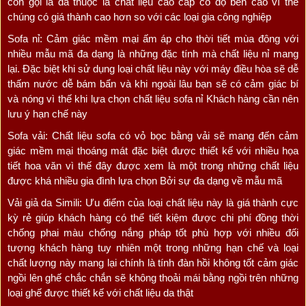
còn gọi là da thuộc là chất liệu cao cấp có độ bền cao vì thế
chúng có giá thành cao hơn so với các loại gia công nghiệp
Sofa nỉ: Cảm giác mềm mại ấm áp cho thời tiết mùa đông với
nhiều mẫu mã đa dạng là những đặc tính mà chất liệu nỉ mang
lại. Đặc biệt khi sử dụng loại chất liệu này với máy điều hòa sẽ dễ
thấm nước dễ bám bẩn và khi ngoài lâu bạn sẽ có cảm giác bí
và nóng vì thế khi lựa chọn chất liệu sofa nỉ Khách hàng cần nên
lưu ý hạn chế này
Sofa vải: Chất liệu sofa có vỏ bọc bằng vải sẽ mang đến cảm
giác mềm mại thoáng mát đặc biệt được thiết kế với nhiều họa
tiết hoa văn vì thế đây được xem là một trong những chất liệu
được khá nhiều gia đình lựa chọn Bởi sự đa dạng về mẫu mã
Vải giả da Simili: Ưu điểm của loại chất liệu này là giá thành cực
kỳ rẻ giúp khách hàng có thể tiết kiệm được chi phí đồng thời
chống phai màu chống nắng pháp tốt phù hợp với nhiều đối
tượng khách hàng tuy nhiên một trong những hạn chế và loại
chất lượng này mang lại chính là tính đàn hồi không tốt cảm giác
ngồi lên ghế chắc chắn sẽ không thoải mái bằng ngồi trên những
loại ghế được thiết kế với chất liệu da thật