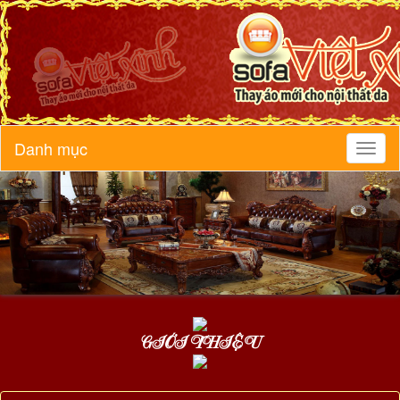
Danh mục
Toggl
naviga
GIỚI THIỆU