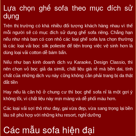
Lựa chọn ghế sofa theo mục đích sử
dụng
Trên thị trường có khá nhiều đối tượng khách hàng nhau vì thế
mỗi người sẽ có mục đích sử dụng ghế sofa riêng. Chẳng hạn
nếu như nhà bạn có con nhỏ các loại ghế sofa lựa chọn thường
là các loại vải bọc silk polieste để tiện trong việc vệ sinh hơn là
dùng loại vải cotton dễ bám bẩn.
Nếu như bạn kinh doanh dịch vụ Karaoke, Design Classio, thì
nên chọn vỏ bọc giả da simili, chất liệu giá rẻ mà bền dai, tính
chất của những dịch vụ này cũng không cần phải trang bị da thật
đắt tiền
Hay nếu là căn hộ ở chung cư thì bọc ghế sofa nỉ là một gợi ý
không tồi, vì chất liệu này mịn màng và dễ phối màu hơn.
Các loại vải sợi thô như đay, gai vừa đẹp, vừa sang trọng lại bền
lâu sẽ phù hợp với những khu resort, nghỉ dưỡng
Các mẫu sofa hiện đại