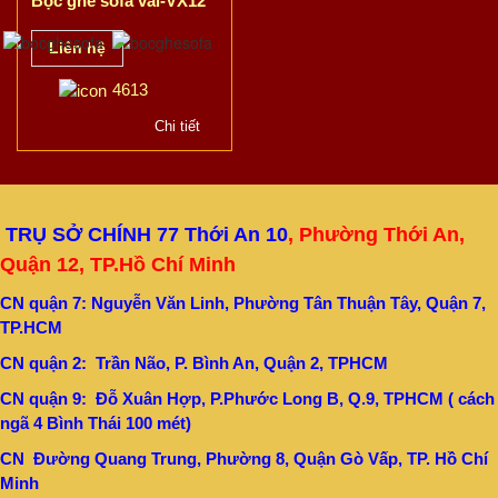
Liên hệ
4613
Chi tiết
TRỤ SỞ CHÍNH 77 Thới An 10
, Phường Thới An,
Quận 12, TP.Hồ Chí Minh
CN quận 7: Nguyễn Văn Linh, Phường Tân Thuận Tây, Quận 7,
TP.HCM
CN quận 2: Trần Não, P. Bình An, Quận 2, TPHCM
CN quận 9: Đỗ Xuân Hợp, P.Phước Long B, Q.9, TPHCM ( cách
ngã 4 Bình Thái 100 mét)
CN Đường Quang Trung, Phường 8, Quận Gò Vấp, TP. Hồ Chí
Minh