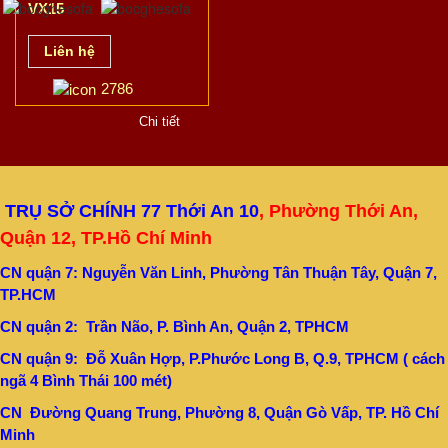
VX15
Liên hệ
2786
Chi tiết
TRỤ SỞ CHÍNH 77 Thới An 10
, Phường Thới An,
Quận 12, TP.Hồ Chí Minh
CN quận 7: Nguyễn Văn Linh, Phường Tân Thuận Tây, Quận 7,
TP.HCM
CN quận 2: Trần Não, P. Bình An, Quận 2, TPHCM
CN quận 9: Đỗ Xuân Hợp, P.Phước Long B, Q.9, TPHCM ( cách
ngã 4 Bình Thái 100 mét)
CN Đường Quang Trung, Phường 8, Quận Gò Vấp, TP. Hồ Chí
Minh