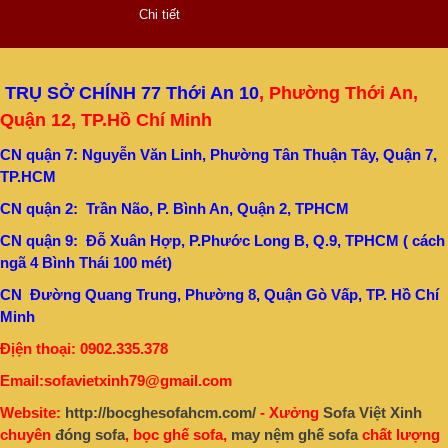
Chi tiết
TRỤ SỞ CHÍNH 77 Thới An 10
, Phường Thới An,
Quận 12, TP.Hồ Chí Minh
CN quận 7: Nguyễn Văn Linh, Phường Tân Thuận Tây, Quận 7,
TP.HCM
CN quận 2: Trần Não, P. Bình An, Quận 2, TPHCM
CN quận 9: Đỗ Xuân Hợp, P.Phước Long B, Q.9, TPHCM ( cách
ngã 4 Bình Thái 100 mét)
CN Đường Quang Trung, Phường 8, Quận Gò Vấp, TP. Hồ Chí
Minh
Địện thoại: 0902.335.378
Email:sofavietxinh79@gmail.com
Website:
http://bocghesofahcm.com/
- Xưởng
Sofa Việt Xinh
chuyên
đóng sofa
, bọc ghế sofa,
may nệm ghế sofa
chất lượng