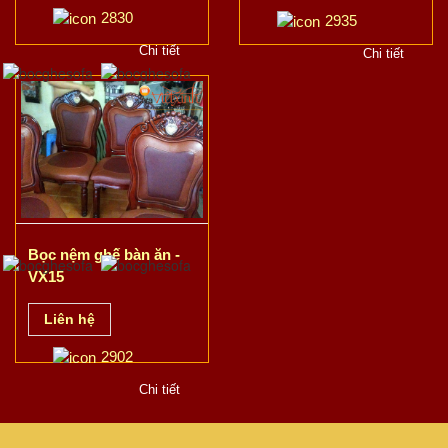
2830
2935
Chi tiết
Chi tiết
Bọc nệm ghế bàn ăn -
VX15
Liên hệ
2902
Chi tiết