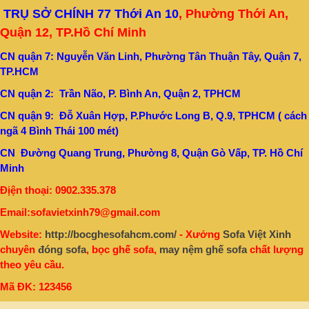
TRỤ SỞ CHÍNH 77 Thới An 10
, Phường Thới An,
Quận 12, TP.Hồ Chí Minh
CN quận 7: Nguyễn Văn Linh, Phường Tân Thuận Tây, Quận 7,
TP.HCM
CN quận 2: Trần Não, P. Bình An, Quận 2, TPHCM
CN quận 9: Đỗ Xuân Hợp, P.Phước Long B, Q.9, TPHCM ( cách
ngã 4 Bình Thái 100 mét)
CN Đường Quang Trung, Phường 8, Quận Gò Vấp, TP. Hồ Chí
Minh
Địện thoại: 0902.335.378
Email:sofavietxinh79@gmail.com
Website:
http://bocghesofahcm.com/
- Xưởng
Sofa Việt Xinh
chuyên
đóng sofa
, bọc ghế sofa,
may nệm ghế sofa
chất lượng
theo yêu cầu.
Mã ĐK: 123456