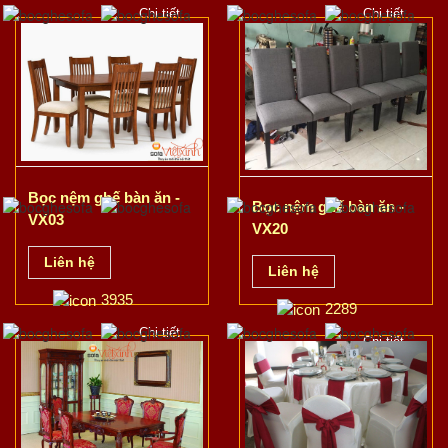
Chi tiết
Chi tiết
Bọc nệm ghế bàn ăn -
Bọc nệm ghế bàn ăn -
VX03
VX20
Liên hệ
Liên hệ
3935
2289
Chi tiết
Chi tiết