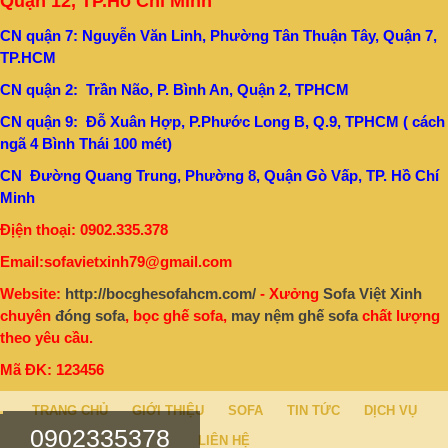
Quận 12, TP.Hồ Chí Minh
CN quận 7: Nguyễn Văn Linh, Phường Tân Thuận Tây, Quận 7,
TP.HCM
CN quận 2: Trần Não, P. Bình An, Quận 2, TPHCM
CN quận 9: Đỗ Xuân Hợp, P.Phước Long B, Q.9, TPHCM ( cách
ngã 4 Bình Thái 100 mét)
CN Đường Quang Trung, Phường 8, Quận Gò Vấp, TP. Hồ Chí
Minh
Địện thoại: 0902.335.378
Email:sofavietxinh79@gmail.com
Website:
http://bocghesofahcm.com/
- Xưởng
Sofa Việt Xinh
chuyên
đóng sofa
, bọc ghế sofa,
may nệm ghế sofa
chất lượng
theo yêu cầu.
Mã ĐK: 123456
TRANG CHỦ
GIỚI THIỆU
SOFA
TIN TỨC
DỊCH VỤ
0902335378
LIÊN HỆ