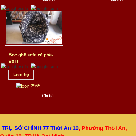
Bọc ghế sofa cà phê-
VX10
Liên hệ
2955
Chi tiết
TRỤ SỞ CHÍNH 77 Thới An 10
, Phường Thới An,