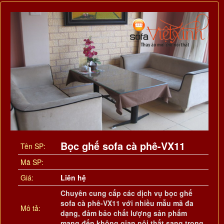
Bọc ghế sofa cà phê-VX11
Tên SP:
Mã SP:
Giá:
Liên hệ
Chuyên cung cấp các dịch vụ bọc ghế
sofa cà phê-VX11 với nhiều mẫu mã đa
Mô tả:
dạng, đảm bảo chất lượng sản phẩm
mang đến không gian nội thất sang trọng.