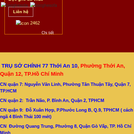
Liên hệ
2462
Chi tiết
TRỤ SỞ CHÍNH 77 Thới An 10
, Phường Thới An,
Quận 12, TP.Hồ Chí Minh
CN quận 7: Nguyễn Văn Linh, Phường Tân Thuận Tây, Quận 7,
TP.HCM
CN quận 2: Trần Não, P. Bình An, Quận 2, TPHCM
CN quận 9: Đỗ Xuân Hợp, P.Phước Long B, Q.9, TPHCM ( cách
ngã 4 Bình Thái 100 mét)
CN Đường Quang Trung, Phường 8, Quận Gò Vấp, TP. Hồ Chí
Minh